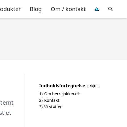
rodukter
Blog
Om / kontakt
Indholdsfortegnelse
skjul
1)
Om herrejakker.dk
2)
Kontakt
stemt
3)
Vi støtter
st et